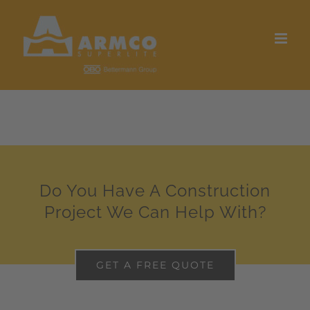
Skip
to
content
Do You Have A Construction
Project We Can Help With?
GET A FREE QUOTE