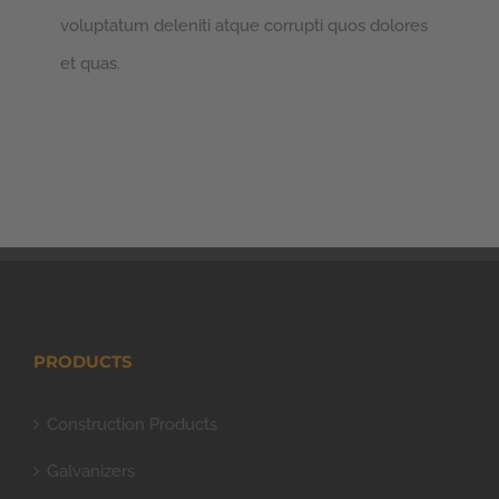
voluptatum deleniti atque corrupti quos dolores
et quas.
PRODUCTS
Construction Products
Galvanizers