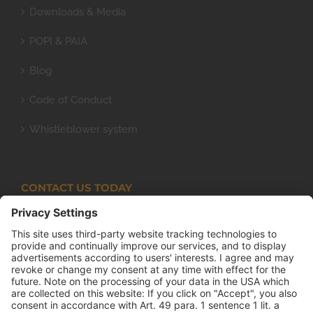
Downloads & Media
POPI & PAIA
Blog
Code of Conduct
Whistleblower system
CONTACT US TODAY
Armco Superlite (PTY) Ltd
P.O. Box 63 Isando, 1600 131 Anvil Road Isando
Johannesburg 1600
+27(0) 11 974 8511
+27(0) 11 974 8510